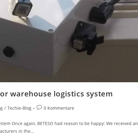
for warehouse logistics system
og
/
Techie-Blog
0 Kommentare
system Once again, BETESO had reason to be happy: We received an
facturers in the…