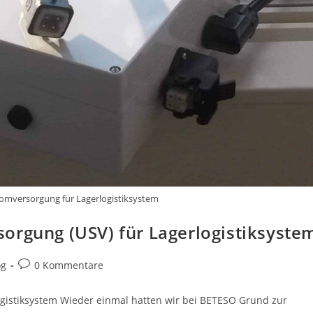
omversorgung für Lagerlogistiksystem
orgung (USV) für Lagerlogistiksyste
og
0 Kommentare
gistiksystem Wieder einmal hatten wir bei BETESO Grund zur